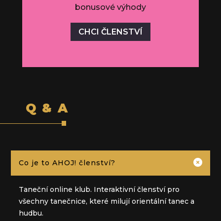
bonusové výhody
CHCI ČLENSTVÍ
Q & A

Co je to AHOJ! členství?
Taneční online klub. Interaktivní členství pro
všechny tanečnice, které milují orientální tanec a
hudbu.