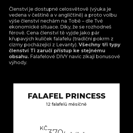
Členství je dostupné celosvětově (výuka je
vedena v češtině a v angličtině) a proto volbu
výše členství nechám na Tobě – dle Tvé
ekonomické situace. Díky, že se rozhodneš
férově. Cena členství tě vyjde jako pár
křupavých kuliček falafelu (tradiční pokrm z
cizrny pocházející z Levanty).
Všechny tři typy
členství Ti zaručí přístup ke stejnému
obsahu.
Falafelové DIVY navíc zíkají bonusové
výhody.
FALAFEL PRINCESS
12 falafelů měsíčně
KČ
370