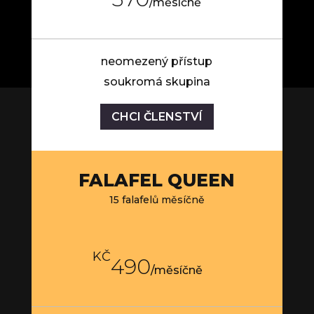
/
měsíčně
neomezený přístup
soukromá skupina
CHCI ČLENSTVÍ
FALAFEL QUEEN
15 falafelů měsíčně
KČ
490
/
měsíčně