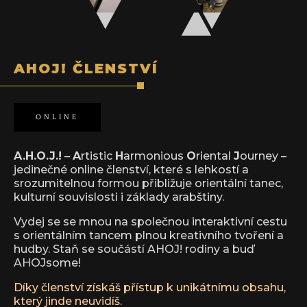
+
PŘIDAT
AHOJ! ČLENSTVÍ
Dárkové poukazy - 1000 Kč
ONLINE
1 000
Kč
+
PŘIDAT
A.H.O.J.!
–
A
rtistic
H
armonious
O
riental
J
ourney –
j
edinečné online členství, které s lehkostí a
srozumitelnou formou přibližuje orientální tanec,
kulturní souvislosti i základy arabštiny.
Vydej se se mnou na společnou interaktivní cestu
s orientálním tancem plnou kreativního tvoření a
hudby. Staň se součástí AHOJ! rodiny a buď
AHOJsome!
Díky členství získáš přístup k unikátnímu obsahu,
který jinde neuvidíš.