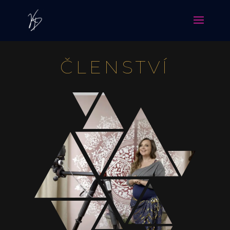
ČLENSTVÍ
LETNÍ ONLINE RYCHLOVKY
0
Kč
690
Kč
+
PŘIDAT