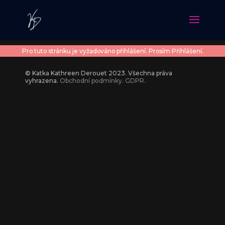
Pro tuto stránku je vyžadováno přihlášení. Prosím
Přihlášení
.
© Katka Kathreen Derouet 2023. Všechna práva
vyhrazena.
Obchodní podmínky.
GDPR.
Víkend 7 ELEMENTS v Praze
POLIBEK
2 850
Kč
690
Kč