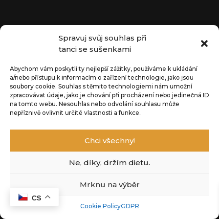
+
PŘIDAT
+
PŘIDAT
Spravuj svůj souhlas při
tanci se sušenkami
Abychom vám poskytli ty nejlepší zážitky, používáme k ukládání
Tarab
a/nebo přístupu k informacím o zařízení technologie, jako jsou
690
Kč
soubory cookie.
Souhlas s těmito technologiemi nám umožní
zpracovávat údaje, jako je chování při procházení nebo jedinečná ID
+
PŘIDAT
na tomto webu.
Nesouhlas nebo odvolání souhlasu může
nepříznivě ovlivnit určité vlastnosti a funkce.
Chci všechny!
Ne, díky, držím dietu.
Mrknu na výběr
CS
Cookie Policy
GDPR