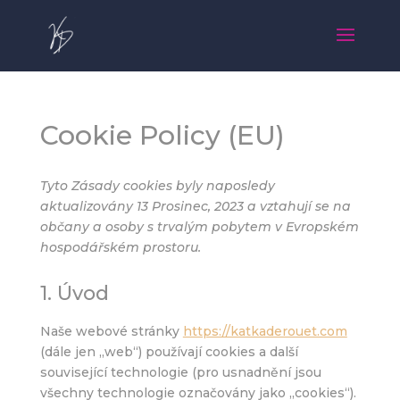
Cookie Policy (EU)
Tyto Zásady cookies byly naposledy
aktualizovány 13 Prosinec, 2023 a vztahují se na
občany a osoby s trvalým pobytem v Evropském
hospodářském prostoru.
1. Úvod
Naše webové stránky
https://katkaderouet.com
(dále jen „web“) používají cookies a další
LETNÍ ONLINE RYCHLOVKY
Falafel QUEEN
související technologie (pro usnadnění jsou
690
Kč
490
Kč
všechny technologie označovány jako „cookies“).