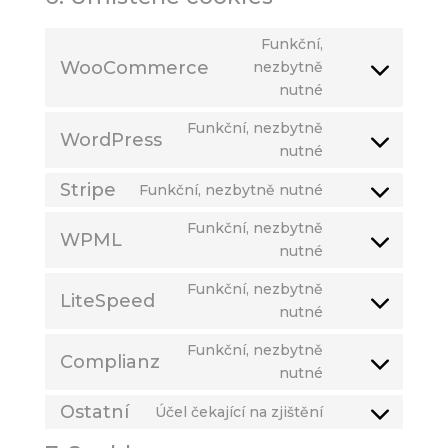
Funkční,
WooCommerce
nezbytně
Consent
nutné
to
service
Funkční, nezbytně
WordPress
woocommerce
Consent
nutné
to
Stripe
Funkční, nezbytně nutné
service
Consent
wordpress
to
Funkční, nezbytně
WPML
service
Consent
nutné
stripe
to
Funkční, nezbytně
service
LiteSpeed
Consent
nutné
wpml
to
Funkční, nezbytně
service
Complianz
Consent
nutné
litespeed
to
Ostatní
Účel čekající na zjištění
service
Consent
complianz
to