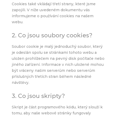
+
PŘIDAT
+
PŘIDAT
Cookies také vkládají třetí strany, které jsme
zapojili. V níže uvedeném dokumentu vás
informujeme o používání cookies na našem
webu.
2. Co jsou soubory cookies?
Dárkové poukazy
500
Kč
Soubor cookie je malý jednoduchý soubor, který
Tento
je odeslán spolu se stránkami tohoto webu a
+
PŘIDAT
produkt
uložen prohlížečem na pevný disk počítače nebo
má
jiného zařízení. Informace v nich uložené mohou
více
být vráceny našim serverům nebo serverům
variant.
příslušných třetích stran během následné
Možnosti
návštěvy.
lze
vybrat
3. Co jsou skripty?
na
stránce
Skript je část programového kódu, který slouží k
produktu
tomu, aby naše webové stránky fungovaly