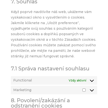
7. Souhlas
service
ostatní
Když poprvé navštívíte náš web, ukážeme vám
vyskakovací okno s vysvětlením o cookies.
Jakmile kliknete na „Uložit preference“,
vyjadřujete svůj souhlas s používáním kategorií
souborů cookies a doplňků popsaných ve
vyskakovacím okně a v těchto Zásadách cookies.
Používání cookies můžete zakázat pomocí svého
prohlížeče, ale mějte na paměti, že naše webové
stránky již nemusí fungovat správně.
7.1 Správa nastavení souhlasu
Functional
Vždy aktivní
Marketing
Marketing
8. Povolení/zakázání a
odstranění cookies