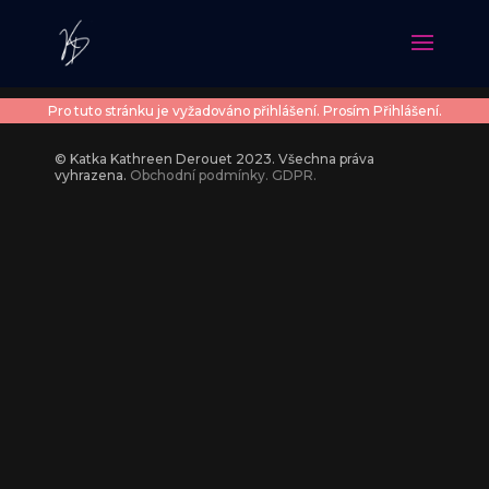
Pro tuto stránku je vyžadováno přihlášení. Prosím
Přihlášení
.
© Katka Kathreen Derouet 2023. Všechna práva
vyhrazena.
Obchodní podmínky.
GDPR.
Náušnice Moon Shadow
POLIBEK
790
Kč
690
Kč