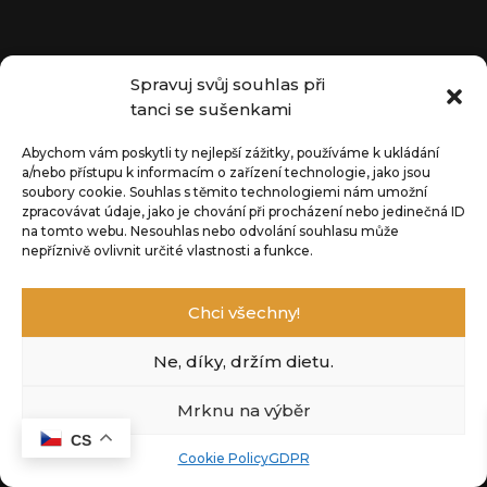
+
PŘIDAT
+
PŘIDAT
Spravuj svůj souhlas při
tanci se sušenkami
Abychom vám poskytli ty nejlepší zážitky, používáme k ukládání
ČLENSTVÍ - 1500 Kč
a/nebo přístupu k informacím o zařízení technologie, jako jsou
1 500
Kč
soubory cookie.
Souhlas s těmito technologiemi nám umožní
zpracovávat údaje, jako je chování při procházení nebo jedinečná ID
+
PŘIDAT
na tomto webu.
Nesouhlas nebo odvolání souhlasu může
nepříznivě ovlivnit určité vlastnosti a funkce.
Chci všechny!
Ne, díky, držím dietu.
Mrknu na výběr
CS
Cookie Policy
GDPR