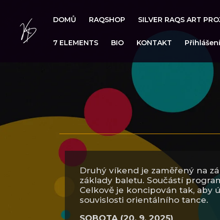
DOMŮ
RAQSHOP
SILVER RAQS ART PRO
7 ELEMENTS
BIO
KONTAKT
Přihlášen
Druhý víkend je zaměřený na zá
základy baletu. Součástí progra
Celkově je koncipován tak, aby ú
souvislosti orientálního tance.
SOBOTA (20. 9. 2025)