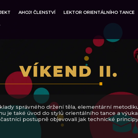
JEKT
AHOJ! ČLENSTVÍ
LEKTOR ORIENTÁLNÍHO TANCE
í
VÍKEND II.
klady správného držení těla, elementární metodiku
mu je také úvod do stylů orientálního tance a výuk
častníci postupně objevovali jak technické principy