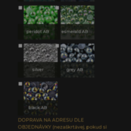
peridot AB
esmerald AB
silver
grey AB
black AB
DOPRAVA NA ADRESU DLE
OBJEDNÁVKY (nezaškrtávej, pokud si