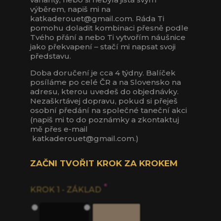
výběrem, napiš mi na
katkaderouet@gmail.com. Ráda Ti
pomohu doladit kombinaci přesně podle
Tvého přání a nebo Ti vytvořím náušnice
jako překvapení – stačí mi napsat svoji
představu.
Doba doručení je cca 4 týdny. Balíček
posíláme po celé ČR a na Slovensko na
adresu, kterou uvedeš do objednávky.
Nezaškrtávej dopravu, p
okud si přeješ
osobní předání na společné taneční akci
(napiš mi to do poznámky a zkontaktuj
mě přes e-mail
katkaderouet@gmail.com.)
ZAČNI TVOŘIT KROK ZA KROKEM
*
KROK 1 - ZÁKLAD