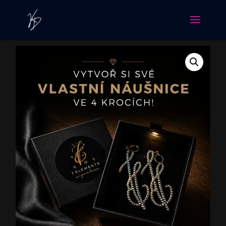
Dárkové poukazy - 500 Kč
0
Kč
500
Kč
+
PŘIDAT