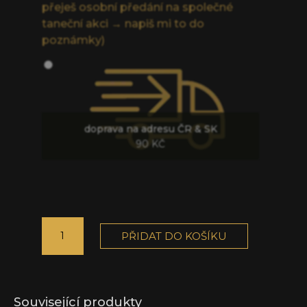
přeješ osobní předání na společné
taneční akci → napiš mi to do
poznámky)
doprava na adresu ČR & SK
90
KČ
Náušnice
PŘIDAT DO KOŠÍKU
NA
PŘÁNÍ
množství
Související produkty