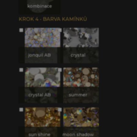
kombinace
KROK 4 - BARVA KAMÍNKŮ
jonquil AB
crystal
crystal AB
summer
sun shine
moon shadow