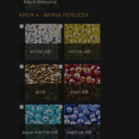
black diamond
KROK 4 - BARVA PERLIČEK
white AB
citrine AB
gold
siam AB
aqua marine AB
saphire AB