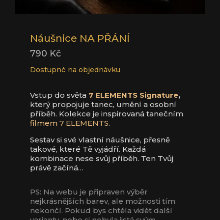
+
PŘIDAT
Náušnice NA PŘÁNÍ
790
Kč
Dostupné na objednávku
Náušnice Sun Shine
790
Kč
Vstup do světa
7 ELEMENTS Signature
,
+
PŘIDAT
který propojuje tanec, umění a osobní
příběh. Kolekce je inspirovaná tanečním
filmem 7 ELEMENTS
.
Sestav si své vlastní náušnice, přesně
takové, které Tě vyjádří. Každá
kombinace nese svůj příběh. Ten Tvůj
právě začíná…
PS: Na webu je připraven výběr
nejkrásnějších barev, ale možnosti tím
nekončí. Pokud bys chtěla vidět další
varianty, nebo si nebyla jistá svým