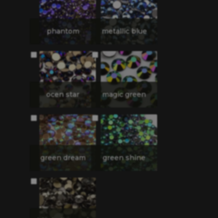
phantom
metallic blue
ocen star
magic green
green dream
green shine