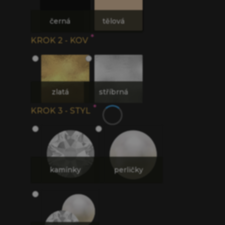
černá
tělová
*
KROK 2 - KOV
zlatá
stříbrná
*
KROK 3 - STYL
kamínky
perličky