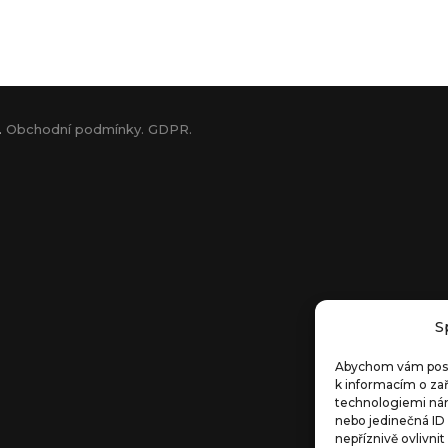
.
Obchodní podmínky.
GDPR.
S
Abychom vám poskyt
k informacím o zař
technologiemi nám
nebo jedinečná ID
nepříznivě ovlivnit