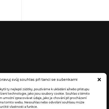
pravuj svůj souhlas při tanci se sušenkami
li ty nejlepší zážitky, používáme k ukládání a/nebo přístupu
ízení technologie, jako jsou soubory cookie.
Souhlas s těmito
 umožní zpracovávat údaje, jako je chování při procházení
 na tomto webu.
Nesouhlas nebo odvolání souhlasu může
 určité vlastnosti a funkce.