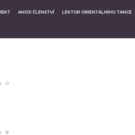
JEKT
AHOJ! ČLENSTVÍ
LEKTOR ORIENTÁLNÍHO TANCE
í
u. D
u. B