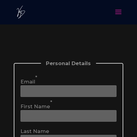
Personal Details
*
Email
*
First Name
Falafel DIVA
Falafel QUEEN
740
Kč
490
Kč
Last Name