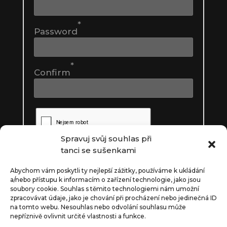
+
PŘIDAT
+
PŘIDAT
*
Password
*
Confirm
ČLENSTVÍ - 500 Kč
500
Kč
+
PŘIDAT
Spravuj svůj souhlas při
tanci se sušenkami
Abychom vám poskytli ty nejlepší zážitky, používáme k ukládání
a/nebo přístupu k informacím o zařízení technologie, jako jsou
soubory cookie.
Souhlas s těmito technologiemi nám umožní
zpracovávat údaje, jako je chování při procházení nebo jedinečná ID
na tomto webu.
Nesouhlas nebo odvolání souhlasu může
nepříznivě ovlivnit určité vlastnosti a funkce.