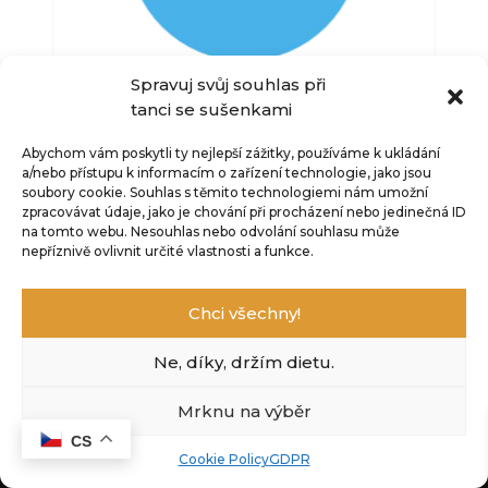
Tento
+
PŘIDAT
+
PŘIDAT
produkt
má
více
Spravuj svůj souhlas při
Připojit se ke skupině
variant.
tanci se sušenkami
Možnosti
lze
Abychom vám poskytli ty nejlepší zážitky, používáme k ukládání
ORIENTÁLNÍ TECHNIKA
a/nebo přístupu k informacím o zařízení technologie, jako jsou
vybrat
490
Kč
soubory cookie.
Souhlas s těmito technologiemi nám umožní
na
zpracovávat údaje, jako je chování při procházení nebo jedinečná ID
+
PŘIDAT
stránce
na tomto webu.
Nesouhlas nebo odvolání souhlasu může
produktu
nepříznivě ovlivnit určité vlastnosti a funkce.
© Katka Kathreen Derouet 2023. Všechna práva
vyhrazena.
Obchodní podmínky.
GDPR.
Chci všechny!
Ne, díky, držím dietu.
Mrknu na výběr
CS
Cookie Policy
GDPR