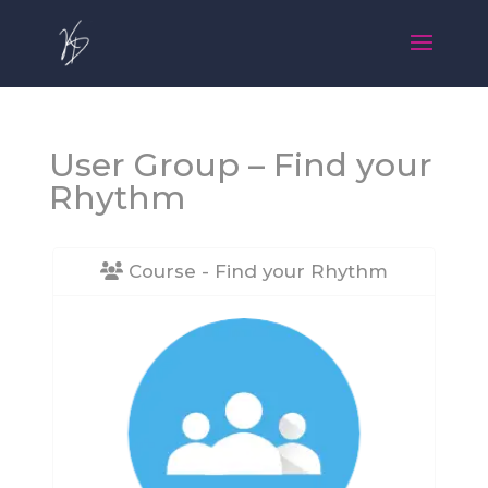
User Group – Find your
Rhythm
Course - Find your Rhythm
Falafel PRINCESS
Dárkové poukazy
370
Kč
500
Kč