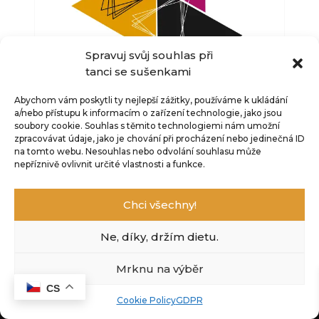
+
PŘIDAT
+
PŘIDAT
Spravuj svůj souhlas při
tanci se sušenkami
Abychom vám poskytli ty nejlepší zážitky, používáme k ukládání
ORIENTÁLNÍ TECHNIKA
a/nebo přístupu k informacím o zařízení technologie, jako jsou
490
Kč
soubory cookie.
Souhlas s těmito technologiemi nám umožní
Připojit se ke skupině
zpracovávat údaje, jako je chování při procházení nebo jedinečná ID
+
PŘIDAT
na tomto webu.
Nesouhlas nebo odvolání souhlasu může
nepříznivě ovlivnit určité vlastnosti a funkce.
Chci všechny!
Ne, díky, držím dietu.
© Katka Kathreen Derouet 2023. Všechna práva
vyhrazena.
Obchodní podmínky.
GDPR.
Mrknu na výběr
CS
Cookie Policy
GDPR