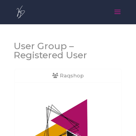
User Group –
Registered User
Raqshop
Náušnice Moon Shadow
Dárkové poukazy - 500 Kč
790
Kč
500
Kč